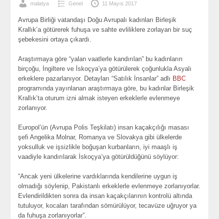
malatya
Genel
11 Mayıs 2017
Avrupa Birliği vatandaşı Doğu Avrupalı kadınları Birleşik
Krallık’a götürerek fuhuşa ve sahte evliliklere zorlayan bir suç
şebekesini ortaya çıkardı.
Araştırmaya göre “yalan vaatlerle kandırılan” bu kadınların
birçoğu, İngiltere ve İskoçya’ya götürülerek çoğunlukla Asyalı
erkeklere pazarlanıyor. Detayları “Satılık İnsanlar” adlı
BBC
programında yayınlanan araştırmaya göre, bu kadınlar Birleşik
Krallık’ta oturum izni almak isteyen erkeklerle evlenmeye
zorlanıyor.
Europol’ün (Avrupa Polis Teşkilatı) insan kaçakçılığı masası
şefi Angelika Molnar, Romanya ve Slovakya gibi ülkelerde
yoksulluk ve işsizlikle boğuşan kurbanların, iyi maaşlı iş
vaadiyle kandırılarak İskoçya’ya götürüldüğünü söylüyor:
“Ancak yeni ülkelerine vardıklarında kendilerine uygun iş
olmadığı söylenip, Pakistanlı erkeklerle evlenmeye zorlanıyorlar.
Evlendirildikten sonra da insan kaçakçılarının kontrolü altında
tutuluyor, kocaları tarafından sömürülüyor, tecavüze uğruyor ya
da fuhuşa zorlanıyorlar”.