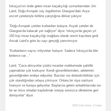
İskoçya’nın önde gelen insan kaçakçılığı uzmanlarından Jim
Laird, Doğu Avrupalı süç örgütlerinin Glasgow’daki
Asya
escort
çeteleriyle birlikte çalıştığına dikkat çekiyor:
“Doğu Avrupalı çeteler kurbanları buluyor, Asyalı çeteler de
Glasgow’da kalacak yer sağlıyor” diyor. İskoçya’da geçen yıl
150 kişi insan kaçakçılığı mağduru olarak resmi kayıtlara girdi.
Ancak Laird’e göre bu sayı gerçeği yansıtmıyor:
“Kurbanların sayısı milyonları buluyor. Sadece İskoçya’da bile
binlerce var…”
Laird, “Ceza almıyorlar çünkü insanlar mahkemede şahitlik
yapmaktan çok korkuyor. Kendi güvenliklerinden, ailelerinin
güvenliğinden endişe ediyorlar. Bazıları ise dolandırıldıkları için
çok utandığından ortaya çıkmıyor. Onlara bir rüya satılıyor.
İnanıyor ve buraya geliyorlar. Başlarına geleni anladıklarında ise
bir an önce ortadan kaybolmak isteyip sessizce ülkelerine geri
dönüyorlar” diyor.
3582 total views, 0 today