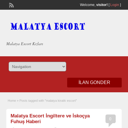
Welcome,
visitor!
[
Login
]
Malatya Escort Kızları
ILAN GONDER
Home
»
Posts tagged with "malatya kiralık escort"
Malatya Escort İngiltere ve İskoçya
0
Fuhuş Haberi