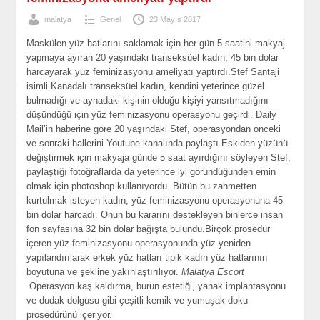
malatya
Genel
23 Mayıs 2017
Maskülen yüz hatlarını saklamak için her gün 5 saatini makyaj
yapmaya ayıran 20 yaşındaki transeksüel kadın, 45 bin dolar
harcayarak yüz feminizasyonu ameliyatı yaptırdı.Stef Santaji
isimli Kanadalı transeksüel kadın, kendini yeterince güzel
bulmadığı ve aynadaki kişinin olduğu kişiyi yansıtmadığını
düşündüğü için yüz feminizasyonu operasyonu geçirdi. Daily
Mail’in haberine göre 20 yaşındaki Stef, operasyondan önceki
ve sonraki hallerini Youtube kanalında paylaştı.Eskiden yüzünü
değiştirmek için makyaja günde 5 saat ayırdığını söyleyen Stef,
paylaştığı fotoğraflarda da yeterince iyi göründüğünden emin
olmak için photoshop kullanıyordu. Bütün bu zahmetten
kurtulmak isteyen kadın, yüz feminizasyonu operasyonuna 45
bin dolar harcadı. Onun bu kararını destekleyen binlerce insan
fon sayfasına 32 bin dolar bağışta bulundu.Birçok prosedür
içeren yüz feminizasyonu operasyonunda yüz yeniden
yapılandırılarak erkek yüz hatları tipik kadın yüz hatlarının
boyutuna ve şekline yakınlaştırılıyor.
Malatya Escort
Operasyon kaş kaldırma, burun estetiği, yanak implantasyonu
ve dudak dolgusu gibi çeşitli kemik ve yumuşak doku
prosedürünü içeriyor.