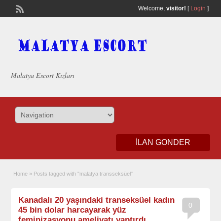
Welcome,
visitor!
[
Login
]
Malatya Escort Kızları
ILAN GONDER
Home
»
Posts tagged with "malatya transseksüel"
Kanadalı 20 yaşındaki transeksüel kadın
0
45 bin dolar harcayarak yüz
feminizasyonu ameliyatı yaptırdı