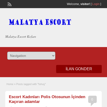
Welcome,
visitor!
[
Login
]
Malatya Escort Kızları
ILAN GONDER
Home
»
Posts tagged with "fuhuş"
Escort Kadınları Polis Otosunun İçinden
0
Kaçıran adamlar