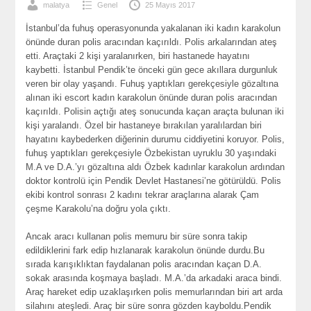
malatya
Genel
25 Mayıs 2017
İstanbul’da fuhuş operasyonunda yakalanan iki kadın karakolun
önünde duran polis aracından kaçırıldı. Polis arkalarından ateş
etti. Araçtaki 2 kişi yaralanırken, biri hastanede hayatını
kaybetti. İstanbul Pendik’te önceki gün gece akıllara durgunluk
veren bir olay yaşandı. Fuhuş yaptıkları gerekçesiyle gözaltına
alınan iki escort kadın karakolun önünde duran polis aracından
kaçırıldı. Polisin açtığı ateş sonucunda kaçan araçta bulunan iki
kişi yaralandı. Özel bir hastaneye bırakılan yaralılardan biri
hayatını kaybederken diğerinin durumu ciddiyetini koruyor. Polis,
fuhuş yaptıkları gerekçesiyle Özbekistan uyruklu 30 yaşındaki
M.A ve D.A.’yı gözaltına aldı Özbek kadınlar karakolun ardından
doktor kontrolü için Pendik Devlet Hastanesi’ne götürüldü. Polis
ekibi kontrol sonrası 2 kadını tekrar araçlarına alarak Çam
çeşme Karakolu’na doğru yola çıktı.
Ancak aracı kullanan polis memuru bir süre sonra takip
edildiklerini fark edip hızlanarak karakolun önünde durdu.Bu
sırada karışıklıktan faydalanan polis aracından kaçan D.A.
sokak arasında koşmaya başladı. M.A.’da arkadaki araca bindi.
Araç hareket edip uzaklaşırken polis memurlarından biri art arda
silahını ateşledi. Araç bir süre sonra gözden kayboldu.Pendik