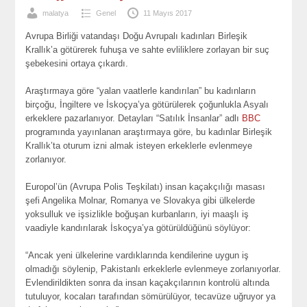
malatya
Genel
11 Mayıs 2017
Avrupa Birliği vatandaşı Doğu Avrupalı kadınları Birleşik
Krallık’a götürerek fuhuşa ve sahte evliliklere zorlayan bir suç
şebekesini ortaya çıkardı.
Araştırmaya göre “yalan vaatlerle kandırılan” bu kadınların
birçoğu, İngiltere ve İskoçya’ya götürülerek çoğunlukla Asyalı
erkeklere pazarlanıyor. Detayları “Satılık İnsanlar” adlı
BBC
programında yayınlanan araştırmaya göre, bu kadınlar Birleşik
Krallık’ta oturum izni almak isteyen erkeklerle evlenmeye
zorlanıyor.
Europol’ün (Avrupa Polis Teşkilatı) insan kaçakçılığı masası
şefi Angelika Molnar, Romanya ve Slovakya gibi ülkelerde
yoksulluk ve işsizlikle boğuşan kurbanların, iyi maaşlı iş
vaadiyle kandırılarak İskoçya’ya götürüldüğünü söylüyor:
“Ancak yeni ülkelerine vardıklarında kendilerine uygun iş
olmadığı söylenip, Pakistanlı erkeklerle evlenmeye zorlanıyorlar.
Evlendirildikten sonra da insan kaçakçılarının kontrolü altında
tutuluyor, kocaları tarafından sömürülüyor, tecavüze uğruyor ya