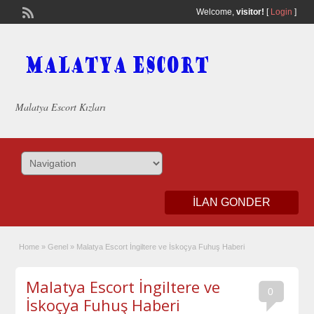
Welcome,
visitor!
[
Login
]
Malatya Escort Kızları
ILAN GONDER
Home
»
Genel
»
Malatya Escort İngiltere ve İskoçya Fuhuş Haberi
Malatya Escort İngiltere ve
0
İskoçya Fuhuş Haberi