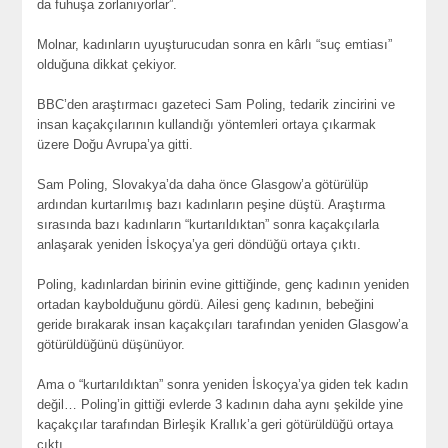
da fuhuşa zorlanıyorlar”.
Molnar, kadınların uyuşturucudan sonra en kârlı “suç emtiası”
olduğuna dikkat çekiyor.
BBC’den araştırmacı gazeteci Sam Poling, tedarik zincirini ve
insan kaçakçılarının kullandığı yöntemleri ortaya çıkarmak
üzere Doğu Avrupa’ya gitti.
Sam Poling, Slovakya’da daha önce Glasgow’a götürülüp
ardından kurtarılmış bazı kadınların peşine düştü. Araştırma
sırasında bazı kadınların “kurtarıldıktan” sonra kaçakçılarla
anlaşarak yeniden İskoçya’ya geri döndüğü ortaya çıktı.
Poling, kadınlardan birinin evine gittiğinde, genç kadının yeniden
ortadan kaybolduğunu gördü. Ailesi genç kadının, bebeğini
geride bırakarak insan kaçakçıları tarafından yeniden Glasgow’a
götürüldüğünü düşünüyor.
Ama o “kurtarıldıktan” sonra yeniden İskoçya’ya giden tek kadın
değil… Poling’in gittiği evlerde 3 kadının daha aynı şekilde yine
kaçakçılar tarafından Birleşik Krallık’a geri götürüldüğü ortaya
çıktı.