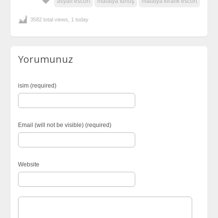
asyalı escort
malatya fuhuş
malatya kiralık escort
3582 total views, 1 today
Yorumunuz
isim (required)
Email (will not be visible) (required)
Website